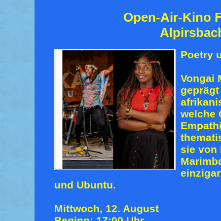
Open-Air-Kino F
Alpirsbac
Poetry 
Vongai 
geprägt
afrikan
welche 
Empathi
thematis
sie von
Marimba
einziga
und Ubuntu.
Mittwoch, 12. August
Beginn: 17:00 Uhr