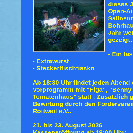
dieses J
Open-Ai
Salinen
Bohrhaus
Jahr we
gezeigt:
- Ein fa
- Extrawurst
- Steckerlfischfiasko
Ab 18:30 Uhr findet jeden Abend
Vorprogramm mit "Figa", "Benny
Tomatenhaus" statt . Zusätzlich 
Bewirtung durch den Fördervere
Rottweil e.V..
21. bis 23. August 2026
Kasseneröffnung ab 19:00 Uhr;