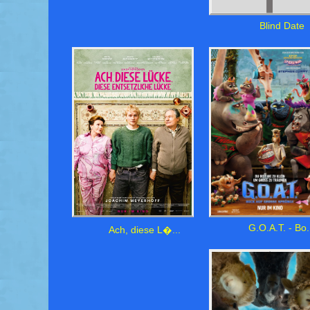
Blind Date
G.O.A.T. - Bo.
Ach, diese L�...