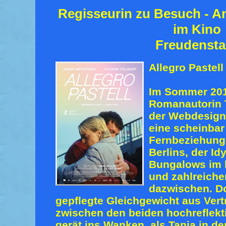
Regisseurin zu Besuch - An
im Kino
Freudensta
Allegro Pastell
Im Sommer 201
Romanautorin 
der Webdesign
eine scheinbar
Fernbeziehung 
Berlins, der Id
Bungalows im 
und zahlreiche
dazwischen. D
gepflegte Gleichgewicht aus Ver
zwischen den beiden hochreflekti
gerät ins Wanken, als Tanja in de