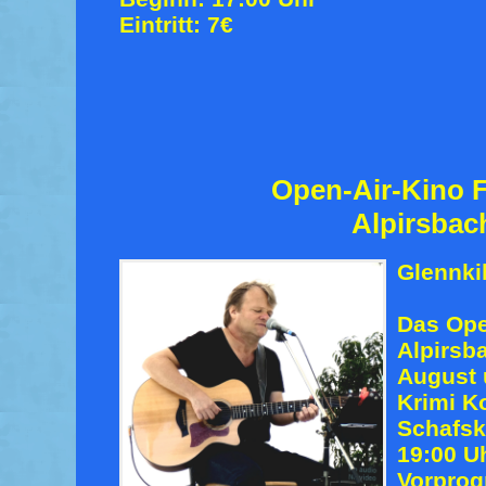
Eintritt: 7€
Open-Air-Kino F
Alpirsbac
Glennkil
Das Ope
Alpirsb
August 
Krimi K
Schafskr
19:00 U
Vorprog