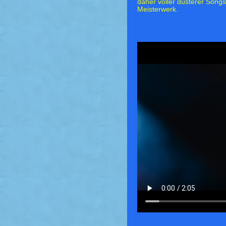
daher voller düsterer Songs
Meisterwerk.