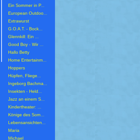
Ein Sommer in P...
European Outdoo...
Extrawurst
G.O.A.T. - Bock...
Glennkill: Ein ...
Good Boy - Wir ...
Hallo Betty
Home Entertainm...
Hoppers
Hüpfen, Fliege...
Ingeborg Bachma...
Insekten - Held...
Jazz an einem S...
Kindertheater: ...
Könige des Som...
Lebensansichten...
Maria
Michael