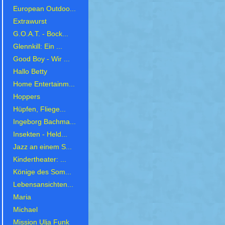
European Outdoo...
Extrawurst
G.O.A.T. - Bock...
Glennkill: Ein ...
Good Boy - Wir ...
Hallo Betty
Home Entertainm...
Hoppers
Hüpfen, Fliege...
Ingeborg Bachma...
Insekten - Held...
Jazz an einem S...
Kindertheater: ...
Könige des Som...
Lebensansichten...
Maria
Michael
Mission Ulja Funk