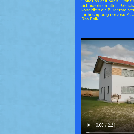
Golfclubs gefunden. Franz 
Schnöseln ermitteln. Gleichz
kandidiert als Bürgermeist
für hochgradig nervöse Zu
Rita Falk.