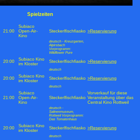
Spielzeiten
Subiaco
21:00
Open-Air-
Steckerlfischfiasko
>Reservierung
Kino
deutsch - Kreuzgarten,
Alpirsbach
Vorprogramm:
Wildflower Pure
Subiaco Kino
20:00
Steckerlfischfiasko
>Reservierung
im Kloster
deutsch
Subiaco Kino
20:00
Steckerlfischfiasko
>Reservierung
im Kloster
deutsch
Subiaco
Vorverkauf für diese
21:00
Open-Air-
Steckerlfischfiasko
Veranstaltung über das
Kino
Central Kino Rottweil
deutsch -
Salinenmuseum,
Rottweil Vorprogramm:
Das Tomatenhaus
Subiaco Kino
20:00
Steckerlfischfiasko
>Reservierung
im Kloster
deutsch