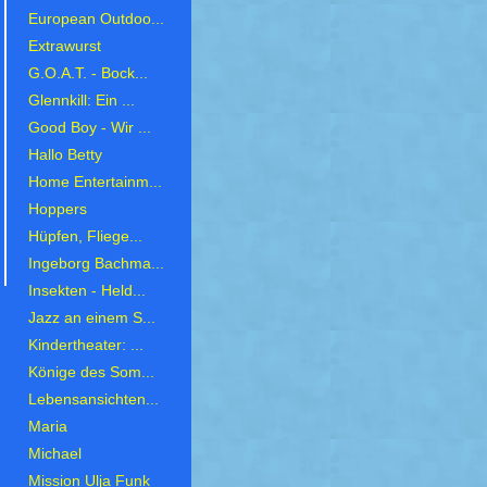
European Outdoo...
Extrawurst
G.O.A.T. - Bock...
Glennkill: Ein ...
Good Boy - Wir ...
Hallo Betty
Home Entertainm...
Hoppers
Hüpfen, Fliege...
Ingeborg Bachma...
Insekten - Held...
Jazz an einem S...
Kindertheater: ...
Könige des Som...
Lebensansichten...
Maria
Michael
Mission Ulja Funk