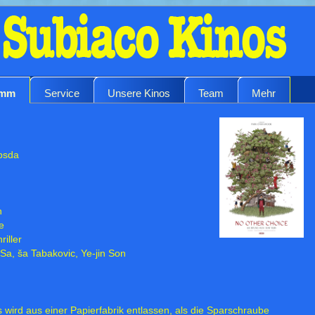
amm
Service
Unsere Kinos
Team
Mehr
obsda
h
e
iller
Sa, ša Tabakovic, Ye-jin Son
s wird aus einer Papierfabrik entlassen, als die Sparschraube