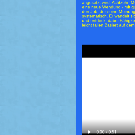
angesetzt wird. Achtzehn M
eine neue Wendung - mit qu
den Job, der seine Meinung
systematisch. Er wandelt s
und entdeckt dabei Fähigkei
leicht fallen.Basiert auf 