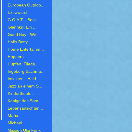
European Outdoo...
Extrawurst
G.O.A.T. - Bock...
Glennkill: Ein ...
Good Boy - Wir ...
Hallo Betty
Home Entertainm...
Hoppers
Hüpfen, Fliege...
Ingeborg Bachma...
Insekten - Held...
Jazz an einem S...
Kindertheater: ...
Könige des Som...
Lebensansichten...
Maria
Michael
Mission Ulja Funk