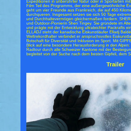
Expeditionen in unberührter Natur oder in Sportarten mit
Film Teil des Programms, der eine außergewöhnliche Exp
geht um vier Freunde aus Frankreich, die auf 450 Kilome
durchqueren. Insgesamt setzen sie sich 50 Tage extre
und Durchhaltevermögen gleichermaßen fordern. SHERI 
und Outdoor-Pionierin Sheri Tingey. Sie gründete im Alt
und prägte mit der Entwicklung ultraleichter Packrafts e
ELLADJ steht der kanadische Eiskunstläufer Elladj Baldé
Weltrekordhalter verbindet er anspruchsvolles Eiskunstla
Botschaft für Diversität und Inklusion im Sport. Mit GI
Blick auf eine besondere Herausforderung in den Alpen: 
Radtour durch alle Schweizer Kantone mit der Besteigun
begleitet von der Suche nach dem besten Gipfeli, dem S
Trailer