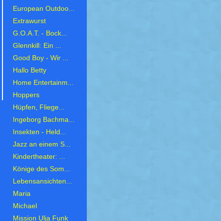
European Outdoo...
Extrawurst
G.O.A.T. - Bock...
Glennkill: Ein ...
Good Boy - Wir ...
Hallo Betty
Home Entertainm...
Hoppers
Hüpfen, Fliege...
Ingeborg Bachma...
Insekten - Held...
Jazz an einem S...
Kindertheater: ...
Könige des Som...
Lebensansichten...
Maria
Michael
Mission Ulja Funk