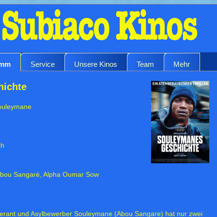
amm
Service
Unsere Kinos
Team
Mehr
ichte
 Souleymane
ch
, Abou Sangaré, Alpha Oumar Sow
eferant und Asylbewerber Souleymane (Abou Sangare) hat nur zwei