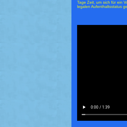
Tage Zeit, um sich für ein 
legalen Aufenthaltsstatus ge